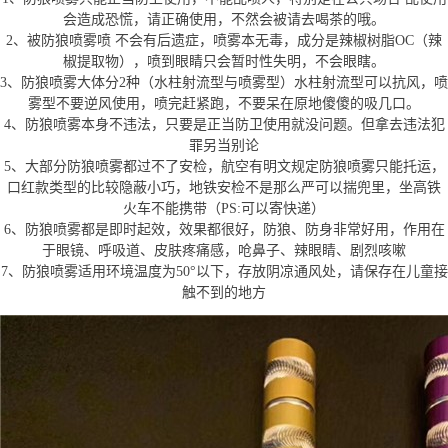
会造成恐慌，请正确使用，不然会被请去喝茶的哦。
2、被防狼喷雾喷 不会有后遗症，喷雾本无毒，成分是辣椒树脂OC（辣
椒提取物），喷到眼睛只会暂时性失明，不会眼瞎。
3、防狼喷雾大体分2种（水柱射流型与喷雾型）水柱射流型可以抗风，喷
雾型不要逆风使用，喷完赶紧跑，不要呆在原地傻傻的吸几口。
4、防狼喷雾本身不违法，只要是正当防卫使用就没问题。但拿去违法犯
罪另当别论
5、大部分防狼喷雾都过不了安检，航空有明文规定防狼喷雾只能托运，
口红款类型的比较隐蔽小巧，地铁安检不是那么严可以揣兜里，坐高铁
火车不能携带（PS:可以寄快递）
6、防狼喷雾都是即时起效，效果都很好，防狼、防身非常好用，作用在
于眼镜、呼吸道、皮肤疼痛感，呛鼻子、辣眼睛、剧烈咳嗽
7、防狼喷雾适用环境温度为50°以下，存放阴凉通风处，请保存在儿童接
触不到的地方