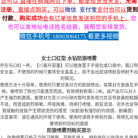
您可以 直接在商城网页下单，都是现货当天发，
无需
注册
，直接点购买，可以
微信 支付宝
支付也可以
货到
付款
，
购买成功
会有订单信息发送到您的手机上，
您
也可以发地址电话姓名给我，我帮您安排发货。
看更多视频
微信手机号:
18003064175
女士口红型 水钻防狼喷雾
外形与口红一样，【15毫升容量】可以随身置于手提包或口袋中，瓶口带
安全盖，不使用的时候只要将安全盖盖上，就不会出现误喷射及喷射不出
的情况。
使用方法十分简单，使用时只要对准对方的脸部喷出，就算对方是施瓦辛
格，被喷到了脸也只能落荒而逃。有效喷射距离1-2米。该产品可以对人
产生强烈刺激感，能使对方至少20分钟内暂时丧失视力并且导致鼻腔粘膜
不适，而造成剧烈咳嗽、呼吸困难、持续打喷嚏、疯狂流泪、另外也会导
致接触的皮肤产生燃烧烫伤的感觉（如脸部有强烈的灼烧感、剧痛感）
注意事项：请在通风的环境下使用，使用时请将手伸到外面，将喷孔对准
要喷射的目标的面部
防狼喷雾剂购买提示
1、防狼喷雾只能正当防卫使用，不能乱喷人，特别是在公共场合 乱使用