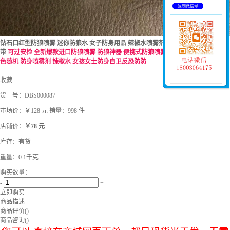
复制微信号
钻石口红型防狼喷雾 迷你防狼水 女子防身用品 辣椒水喷雾剂 催泪喷雾 15mL方便携
带
可过安检 全新爆款进口防狼喷雾 防狼神器 便携式防狼喷雾剂 女士防身催泪器 颜
色随机 防身喷雾剂 辣椒水 女孩女士防身自卫反恐防防
收藏
货 号：
DBS000087
市场价：
￥128 元
销量：998 件
店铺价：
￥78 元
库存：
有货
重量：0.1千克
购买数量：
-
+
立即购买
商品描述
商品评价(
)
商品咨询(
)