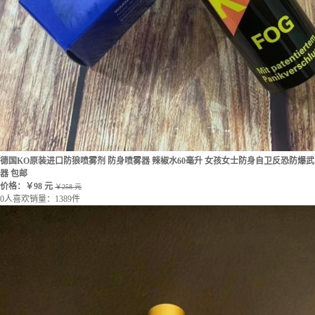
德国KO原装进口防狼喷雾剂 防身喷雾器 辣椒水60毫升 女孩女士防身自卫反恐防爆武
器 包邮
价格：
￥98 元
￥258 元
0人喜欢
销量：1389件