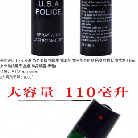
美国进口 USA 沙瀑 防身喷雾 辣椒水 催泪剂 女子防身用品 防身器材 防身武器 110ml
女士防狼用品 黑色 防身装备(黑色)
价格：
￥168 元
￥488 元
5人喜欢
销量：8858件