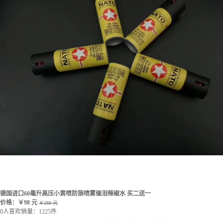
德国进口60毫升高压小黄喷防狼喷雾催泪辣椒水 买二送一
价格：
￥98 元
￥288 元
0人喜欢
销量：1225件