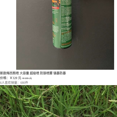
新款梅西熊喷 大容量 超级喷 防狼喷雾 镇暴防暴
价格：
￥320 元
￥598 元
6人喜欢
销量：680件