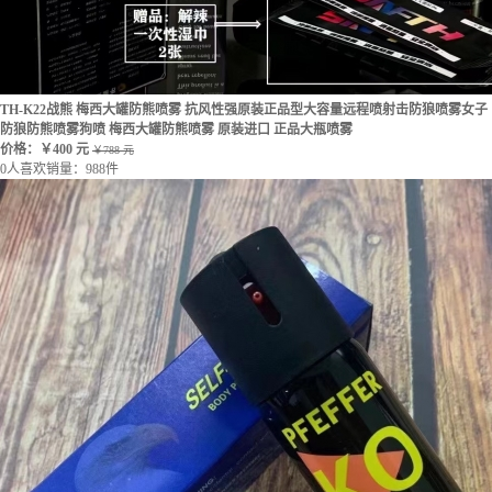
TH-K22战熊 梅西大罐防熊喷雾 抗风性强原装正品型大容量远程喷射击防狼喷雾女子
防狼防熊喷雾狗喷 梅西大罐防熊喷雾 原装进口 正品大瓶喷雾
价格：
￥400 元
￥788 元
0人喜欢
销量：988件