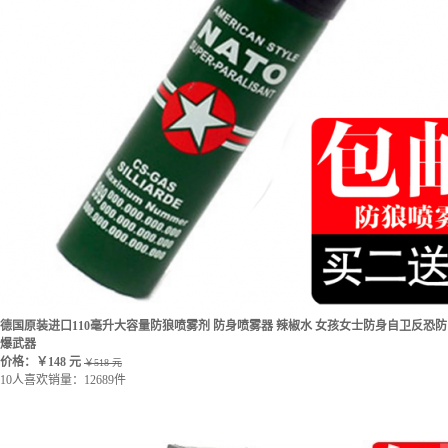
德国原装进口110毫升大容量防狼喷雾剂 防身喷雾器 辣椒水 女孩女士防身自卫反恐防
爆武器
价格：
￥148 元
￥518 元
10人喜欢
销量：12689件