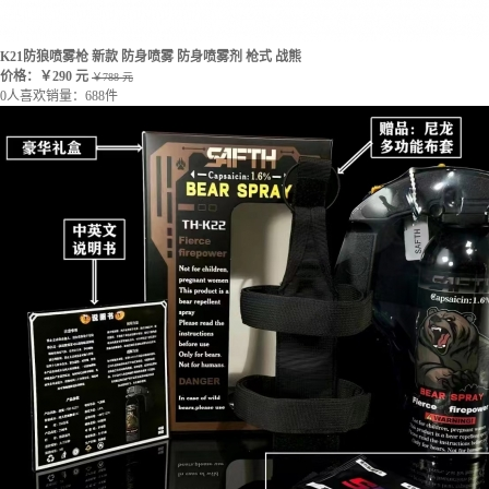
K21防狼喷雾枪 新款 防身喷雾 防身喷雾剂 枪式 战熊
价格：
￥290 元
￥788 元
0人喜欢
销量：688件